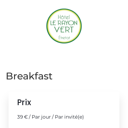
Accueil
Hotel
Restaurant
Accès & Contact
Réserver
Offrir
Breakfast
Prix
39
€
/ Par jour / Par invité(e)