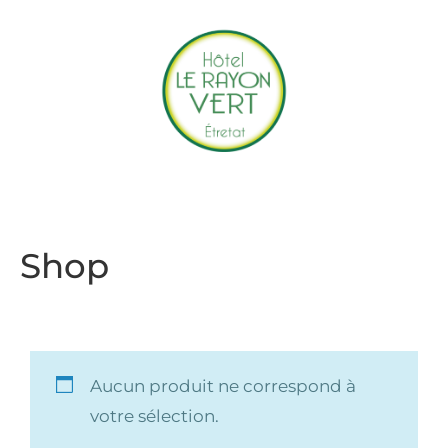
Accueil
Hotel
Restaurant
Accès & Contact
Réserver
Offrir
Shop
Aucun produit ne correspond à
votre sélection.